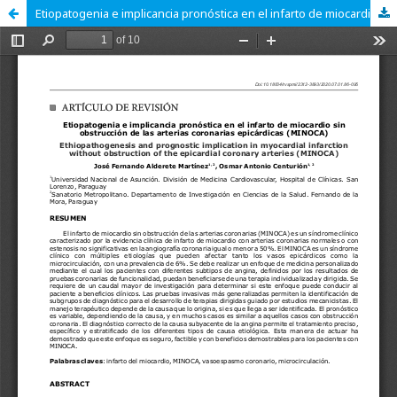
Etiopatogenia e implicancia pronóstica en el infarto de miocardio sin obstrucción de las arterias coronarias epicárdicas (MINOCA)