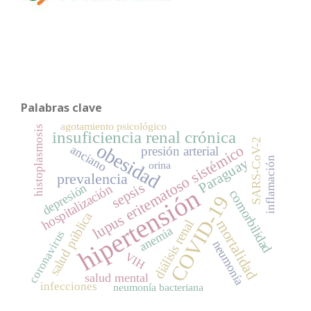
Palabras clave
agotamiento psicológico
histoplasmosis
insuficiencia renal crónica
SARS-CoV-2
obesidad
lupus eritematoso sistémico
anciano
presión arterial
inflamación
Paraguay
orina
prevalencia
sepsis
hospitalización
depresión
hipertensión
comorbilidad
COVID-19
salud pública
mortalidad
diálisis renal
anemia
coronavirus
neumonía
VIH
salud mental
infecciones
neumonía bacteriana