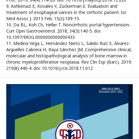
9. Ashkenazi E, Kovalev Y, Zuckerman E. Evaluation and
treatment of esophageal varices in the cirrhotic patient. Isr
Med Assoc J. 2013 Feb; 15(2):109-15.
10. Da BL, Koh Ch, Heller T. Noncirrhotic portal hypertension.
Curr Opin Gastroenterol. 2018; 34(3):140-5. doi:
10.1097/MOG.0000000000000433
11. Medina Vega L, Hernández Nieto L, Salido Ruíz E, Álvarez-
Argüelles Cabrera H, Raya Sánchez JM. Comprehensive clinical,
molecular and histopathological analysis of bone marrow in
chronic myeloproliferative neoplasia. Rev Clin Esp (Barc). 2019;
219(8):440-4. doi: 10.1016/j.rce.2018.11.012