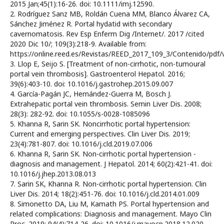
2015 Jan;45(1):16-26. doi: 10.1111/imj.12590.
2. Rodríguez Sanz MB, Roldán Cuena MM, Blanco Álvarez CA,
Sánchez Jiménez R. Portal hydatid with secondary
cavernomatosis. Rev Esp Enferm Dig /Internet/. 2017 /cited
2020 Dic 10/; 109(3):218-9. Available from:
https://online.reed.es/Revistas/REED_2017_109_3/Contenido/pdf
3. Llop E, Seijo S. [Treatment of non-cirrhotic, non-tumoural
portal vein thrombosis]. Gastroenterol Hepatol. 2016;
39(6):403-10. doi: 10.1016/j.gastrohep.2015.09.007
4. García-Pagán JC, Hernández-Guerra M, Bosch J.
Extrahepatic portal vein thrombosis. Semin Liver Dis. 2008;
28(3): 282-92. doi: 10.1055/s-0028-1085096
5. Khanna R, Sarin SK. Noncirrhotic portal hypertension:
Current and emerging perspectives. Clin Liver Dis. 2019;
23(4):781-807. doi: 10.1016/j.cld.2019.07.006
6. Khanna R, Sarin SK. Non-cirrhotic portal hypertension -
diagnosis and management. J Hepatol. 2014; 60(2):421-41. doi:
10.1016/j.jhep.2013.08.013
7. Sarin SK, Khanna R. Non-cirrhotic portal hypertension. Clin
Liver Dis. 2014; 18(2):451-76. doi: 10.1016/j.cld.2014.01.009
8. Simonetto DA, Liu M, Kamath PS. Portal hypertension and
related complications: Diagnosis and management. Mayo Clin
Proc. 2019; 94(4):714-26. doi: 10.1016/j.mayocp.2018.12.020