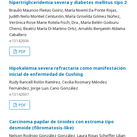
hipertrigliceridemia severa y diabetes mellitus tipo 2
Braulio Mauricio Fleitas Goiriz, María Noemí Da Ponte Rojas,
Judith Nelsi Montiel Centurión, María Griselda Gómez Núñez,
Verónica Rose Marie Rotela Fisch, Dra., María Belén Goiburu
Chenú, Beatriz María Di Martino Ortiz, Arnaldo Benjamín Aldama
Caballero
e13142606
PDF
Hipokalemia severa refractaria como manifestación
inicial de enfermedad de Cushing
Rudy Rancell Rolón Ramírez, Cecilia Rosmary Méndez
Fernández, Jorge Luis Cano González
e13142607
PDF
Carcinoma papilar de tiroides con estroma tipo
desmoide (fibromatosis-like)
Nelson Rodrigo González González, Laura Rojas Scheffer, Lilian