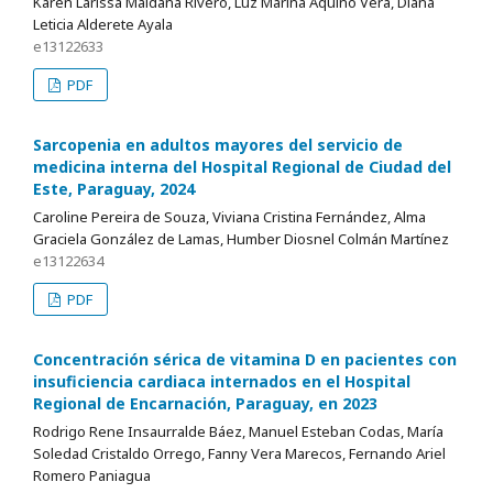
Karen Larissa Maidana Rivero, Luz Marina Aquino Vera, Diana
Leticia Alderete Ayala
e13122633
PDF
Sarcopenia en adultos mayores del servicio de
medicina interna del Hospital Regional de Ciudad del
Este, Paraguay, 2024
Caroline Pereira de Souza, Viviana Cristina Fernández, Alma
Graciela González de Lamas, Humber Diosnel Colmán Martínez
e13122634
PDF
Concentración sérica de vitamina D en pacientes con
insuficiencia cardiaca internados en el Hospital
Regional de Encarnación, Paraguay, en 2023
Rodrigo Rene Insaurralde Báez, Manuel Esteban Codas, María
Soledad Cristaldo Orrego, Fanny Vera Marecos, Fernando Ariel
Romero Paniagua