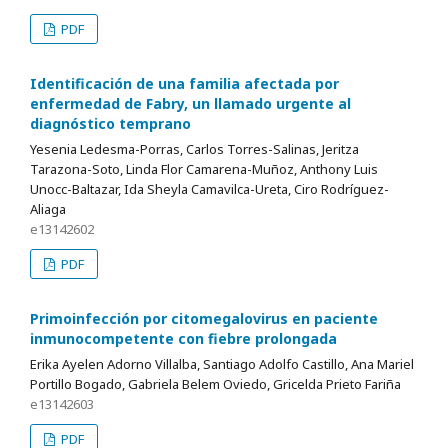
PDF
Identificación de una familia afectada por
enfermedad de Fabry, un llamado urgente al
diagnóstico temprano
Yesenia Ledesma-Porras, Carlos Torres-Salinas, Jeritza
Tarazona-Soto, Linda Flor Camarena-Muñoz, Anthony Luis
Unocc-Baltazar, Ida Sheyla Camavilca-Ureta, Ciro Rodríguez-
Aliaga
e13142602
PDF
Primoinfección por citomegalovirus en paciente
inmunocompetente con fiebre prolongada
Erika Ayelen Adorno Villalba, Santiago Adolfo Castillo, Ana Mariel
Portillo Bogado, Gabriela Belem Oviedo, Gricelda Prieto Fariña
e13142603
PDF