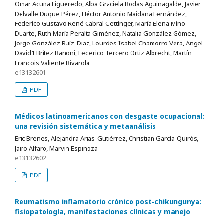
Omar Acuña Figueredo, Alba Graciela Rodas Aguinagalde, Javier
Delvalle Duque Pérez, Héctor Antonio Maidana Fernández,
Federico Gustavo René Cabral Oettinger, María Elena Miño
Duarte, Ruth María Peralta Giménez, Natalia González Gómez,
Jorge González Ruíz-Diaz, Lourdes Isabel Chamorro Vera, Angel
David1 Brítez Ranoni, Federico Tercero Ortiz Albrecht, Martín
Francois Valiente Rivarola
e13132601
PDF
Médicos latinoamericanos con desgaste ocupacional:
una revisión sistemática y metaanálisis
Eric Brenes, Alejandra Arias-Gutiérrez, Christian García-Quirós,
Jairo Alfaro, Marvin Espinoza
e13132602
PDF
Reumatismo inflamatorio crónico post-chikungunya:
fisiopatología, manifestaciones clínicas y manejo