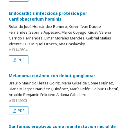
Endocarditis infecciosa protésica por
Cardiobacterium hominis
Rolando José Hernández Romero, Keivin Iván Duque
Fernández, Sabrina Appeceix, Marco Coyago, Giusti Valeria
Garrido Hernandez, Eimar Morales Mendez, Gabriel Matias
Vicente, Luis Miguel Orozco, Ana Braslavsky
e13142604
PDF
Melanoma cutáneo con debut ganglionar
Braulio Mauricio Fleitas Goiriz, María Griselda Gómez Núñez,
Diana Milagros Narváez Quinónez, María Belén Goiburu Chenú,
Arnaldo Benjamín Feliciano Aldama Caballero
e13142605
PDF
Xantomas eruptivos como manifestación inicial de