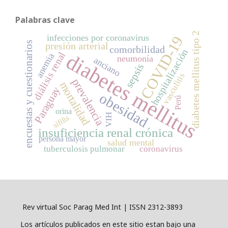
Palabras clave
diabetes mellitus tipo 2
infecciones por coronavirus
COVID-19
encuestas y cuestionarios
presión arterial
comorbilidad
hospitalización
diabetes mellitus
diálisis renal
anemia
neumonía
anciano
sepsis
vasculitis
prevalencia
mortalidad
Paraguay
obesidad
Perú
orina
VIH
sífilis
insuficiencia renal crónica
persona mayor
salud mental
tuberculosis pulmonar
coronavirus
Rev virtual Soc Parag Med Int | ISSN 2312-3893
Los artículos publicados en este sitio estan bajo una