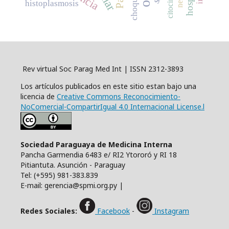
citocinas
histoplasmosis
Rev virtual Soc Parag Med Int | ISSN 2312-3893
Los artículos publicados en este sitio estan bajo una
licencia de
Creative Commons Reconocimiento-
NoComercial-CompartirIgual 4.0 Internacional License.l
Sociedad Paraguaya de Medicina Interna
Pancha Garmendia 6483 e/ RI2 Ytororó y RI 18
Pitiantuta. Asunción - Paraguay
Tel: (+595) 981-383.839
E-mail: gerencia@spmi.org.py |
Redes Sociales:
Facebook
-
Instagram