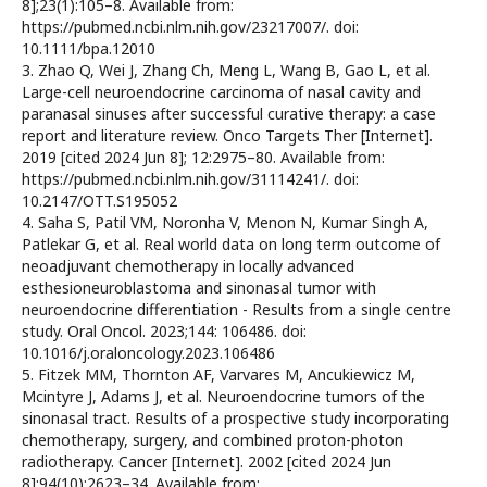
8];23(1):105–8. Available from:
https://pubmed.ncbi.nlm.nih.gov/23217007/. doi:
10.1111/bpa.12010
3. Zhao Q, Wei J, Zhang Ch, Meng L, Wang B, Gao L, et al.
Large-cell neuroendocrine carcinoma of nasal cavity and
paranasal sinuses after successful curative therapy: a case
report and literature review. Onco Targets Ther [Internet].
2019 [cited 2024 Jun 8]; 12:2975–80. Available from:
https://pubmed.ncbi.nlm.nih.gov/31114241/. doi:
10.2147/OTT.S195052
4. Saha S, Patil VM, Noronha V, Menon N, Kumar Singh A,
Patlekar G, et al. Real world data on long term outcome of
neoadjuvant chemotherapy in locally advanced
esthesioneuroblastoma and sinonasal tumor with
neuroendocrine differentiation - Results from a single centre
study. Oral Oncol. 2023;144: 106486. doi:
10.1016/j.oraloncology.2023.106486
5. Fitzek MM, Thornton AF, Varvares M, Ancukiewicz M,
Mcintyre J, Adams J, et al. Neuroendocrine tumors of the
sinonasal tract. Results of a prospective study incorporating
chemotherapy, surgery, and combined proton-photon
radiotherapy. Cancer [Internet]. 2002 [cited 2024 Jun
8];94(10):2623–34. Available from: