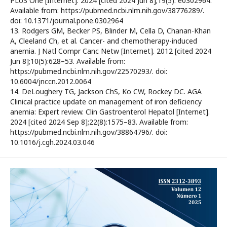
PLoS One [Internet]. 2024 [cited 2024 Jun 8];19(5): e0302964.
Available from: https://pubmed.ncbi.nlm.nih.gov/38776289/.
doi: 10.1371/journal.pone.0302964
13. Rodgers GM, Becker PS, Blinder M, Cella D, Chanan-Khan
A, Cleeland Ch, et al. Cancer- and chemotherapy-induced
anemia. J Natl Compr Canc Netw [Internet]. 2012 [cited 2024
Jun 8];10(5):628–53. Available from:
https://pubmed.ncbi.nlm.nih.gov/22570293/. doi:
10.6004/jnccn.2012.0064
14. DeLoughery TG, Jackson ChS, Ko CW, Rockey DC. AGA
Clinical practice update on management of iron deficiency
anemia: Expert review. Clin Gastroenterol Hepatol [Internet].
2024 [cited 2024 Sep 8];22(8):1575–83. Available from:
https://pubmed.ncbi.nlm.nih.gov/38864796/. doi:
10.1016/j.cgh.2024.03.046