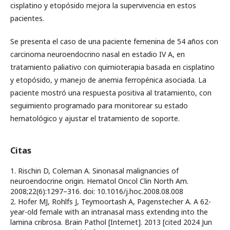
cisplatino y etopósido mejora la supervivencia en estos
pacientes.
Se presenta el caso de una paciente femenina de 54 años con
carcinoma neuroendocrino nasal en estadio IV A, en
tratamiento paliativo con quimioterapia basada en cisplatino
y etopósido, y manejo de anemia ferropénica asociada. La
paciente mostró una respuesta positiva al tratamiento, con
seguimiento programado para monitorear su estado
hematológico y ajustar el tratamiento de soporte.
Citas
1. Rischin D, Coleman A. Sinonasal malignancies of
neuroendocrine origin. Hematol Oncol Clin North Am.
2008;22(6):1297–316. doi: 10.1016/j.hoc.2008.08.008
2. Hofer MJ, Rohlfs J, Teymoortash A, Pagenstecher A. A 62-
year-old female with an intranasal mass extending into the
lamina cribrosa. Brain Pathol [Internet]. 2013 [cited 2024 Jun