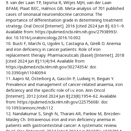
9. van der Laan TP, Iepsma R, Witjes MJH, van der Laan
BFAM, Plaat BEC, Halmos GB. Meta-analysis of 701 published
cases of sinonasal neuroendocrine carcinoma: The
importance of differentiation grade in determining treatment
strategy. Oral Oncol [Internet]. 2016 [cited 2024 Jun 8]; 63:1–9.
Available from: https://pubmed.ncbi.nlm.nih.gov/27938993/.
doi: 10.1016/j.oraloncology.2016.10.002
10. Busti F, Marchi G, Ugolini S, Castagna A, Girelli D. Anemia
and iron deficiency in cancer patients: Role of iron
replacement therapy. Pharmaceuticals (Basel) [Internet]. 2018
[cited 2024 Jun 8];11(4):94. Available from:
https://pubmed.ncbi.nlm.nih.gov/30274354/. doi:
10.3390/ph11040094
11. Aapro M, Österborg A, Gascón P, Ludwig H, Beguin Y.
Prevalence and management of cancer-related anaemia, iron
deficiency and the specific role of i.v. iron. Ann Oncol
[Internet]. 2012 [cited 2024 Jun 8];23(8):1954–62. Available
from: https://pubmed.ncbi.nlm.nih.gov/22575608/. doi:
10.1093/annonc/mds112
12. Nandakumar S, Singh N, Tharani AR, Pankiw M, Brezden-
Masley Ch. Intravenous iron and iron deficiency anemia in
patients with gastrointestinal cancer: A systematic review.