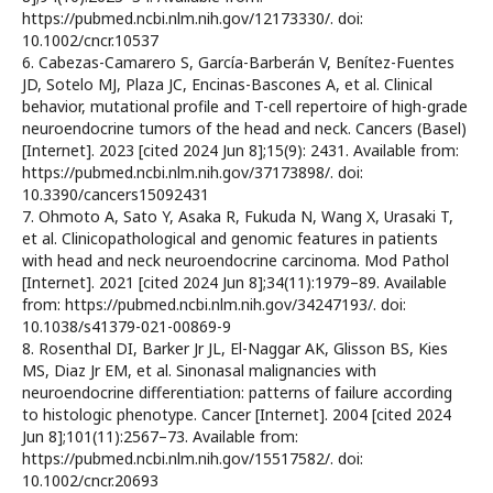
https://pubmed.ncbi.nlm.nih.gov/12173330/. doi:
10.1002/cncr.10537
6. Cabezas-Camarero S, García-Barberán V, Benítez-Fuentes
JD, Sotelo MJ, Plaza JC, Encinas-Bascones A, et al. Clinical
behavior, mutational profile and T-cell repertoire of high-grade
neuroendocrine tumors of the head and neck. Cancers (Basel)
[Internet]. 2023 [cited 2024 Jun 8];15(9): 2431. Available from:
https://pubmed.ncbi.nlm.nih.gov/37173898/. doi:
10.3390/cancers15092431
7. Ohmoto A, Sato Y, Asaka R, Fukuda N, Wang X, Urasaki T,
et al. Clinicopathological and genomic features in patients
with head and neck neuroendocrine carcinoma. Mod Pathol
[Internet]. 2021 [cited 2024 Jun 8];34(11):1979–89. Available
from: https://pubmed.ncbi.nlm.nih.gov/34247193/. doi:
10.1038/s41379-021-00869-9
8. Rosenthal DI, Barker Jr JL, El-Naggar AK, Glisson BS, Kies
MS, Diaz Jr EM, et al. Sinonasal malignancies with
neuroendocrine differentiation: patterns of failure according
to histologic phenotype. Cancer [Internet]. 2004 [cited 2024
Jun 8];101(11):2567–73. Available from:
https://pubmed.ncbi.nlm.nih.gov/15517582/. doi:
10.1002/cncr.20693