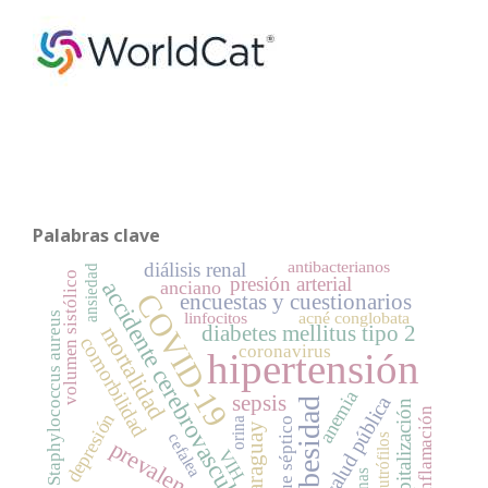
Palabras clave
antibacterianos
diálisis renal
ansiedad
volumen sistólico
presión arterial
anciano
accidente cerebrovascular
COVID-19
encuestas y cuestionarios
linfocitos
acné conglobata
Staphylococcus aureus
mortalidad
diabetes mellitus tipo 2
comorbilidad
coronavirus
hipertensión
anemia
sepsis
salud pública
obesidad
hospitalización
inflamación
depresión
orina
choque séptico
Paraguay
cefalea
neutrófilos
prevalencia
VIH