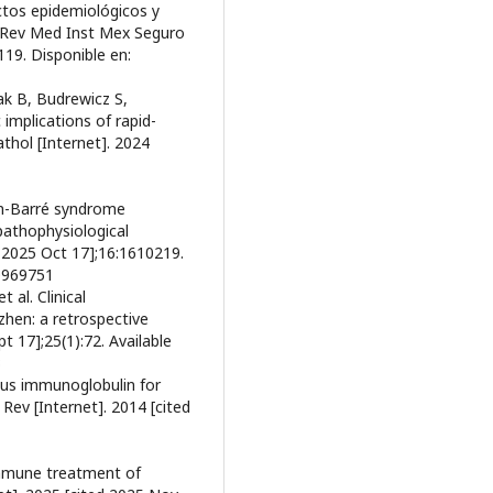
ctos epidemiológicos y
2. Rev Med Inst Mex Seguro
119. Disponible en:
k B, Budrewicz S,
 implications of rapid-
thol [Internet]. 2024
lain-Barré syndrome
pathophysiological
d 2025 Oct 17];16:1610219.
40969751
 al. Clinical
zhen: a retrospective
t 17];25(1):72. Available
3
ous immunoglobulin for
Rev [Internet]. 2014 [cited
immune treatment of