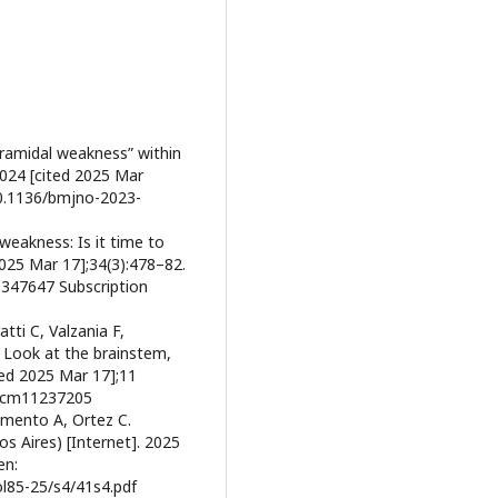
yramidal weakness” within
2024 [cited 2025 Mar
/10.1136/bmjno-2023-
weakness: Is it time to
 2025 Mar 17];34(3):478–82.
3347647 Subscription
tti C, Valzania F,
: Look at the brainstem,
ited 2025 Mar 17];11
0/jcm11237205
cimento A, Ortez C.
 Aires) [Internet]. 2025
en:
l85-25/s4/41s4.pdf