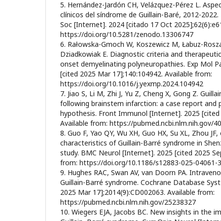
5. Hernández-Jardón CH, Velázquez-Pérez L. Aspe
clínicos del síndrome de Guillain-Baré, 2012-202
Soc [Internet]. 2024 [citado 17 Oct 2025];62(6):e6
https://doi.org/10.5281/zenodo.13306747
6. Rałowska-Gmoch W, Koszewicz M, Łabuz-Rosza
Dziadkowiak E. Diagnostic criteria and therapeutic
onset demyelinating polyneuropathies. Exp Mol Pa
[cited 2025 Mar 17];140:104942. Available from:
https://doi.org/10.1016/j.yexmp.2024.104942
7. Jiao S, Li M, Zhi J, Yu Z, Cheng X, Gong Z. Guil
following brainstem infarction: a case report and 
hypothesis. Front Immunol [Internet]. 2025 [cite
Available from: https://pubmed.ncbi.nlm.nih.gov/
8. Guo F, Yao QY, Wu XH, Guo HX, Su XL, Zhou JF, et
characteristics of Guillain-Barré syndrome in Shen
study. BMC Neurol [Internet]. 2025 [cited 2025 Sep
from: https://doi.org/10.1186/s12883-025-04061-
9. Hughes RAC, Swan AV, van Doorn PA. Intraven
Guillain-Barré syndrome. Cochrane Database Syst 
2025 Mar 17];2014(9):CD002063. Available from:
https://pubmed.ncbi.nlm.nih.gov/25238327
10. Wiegers EJA, Jacobs BC. New insights in the 