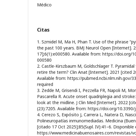
Médico
Citas
1. Szmidel M, Ma H, Phan T. Use of the phrase “p
the past 100 years. BMJ Neurol Open [Internet]. 
17];6(1):e000580. Available from: https://doi.org
000580
2. Castle-Kirszbaum M, Goldschlager T. Pyramidal 
retire the term? Clin Anat [Internet]. 2021 [cited
Available from: https://pubmed.ncbi.nlm.nih.gov/3
required
3. Zedde M, Grisendi I, Pezzella FR, Napoli M, Mora
Pascarella R. Acute onset quadriplegia and stroke
look at the midline. J Clin Med [Internet]. 2022 [c
(23):7205. Available from: https://doi.org/10.339
4. Cerezo S, Expósito J, Carrera L, Natera D, Nas
Polineuropatías inmunomediadas. Medicina (Buenos
[citado 17 Oct 2025];85(Supl. IV):41–6. Disponible 
https://www.medicinabuenosaires.com/revistas/vo