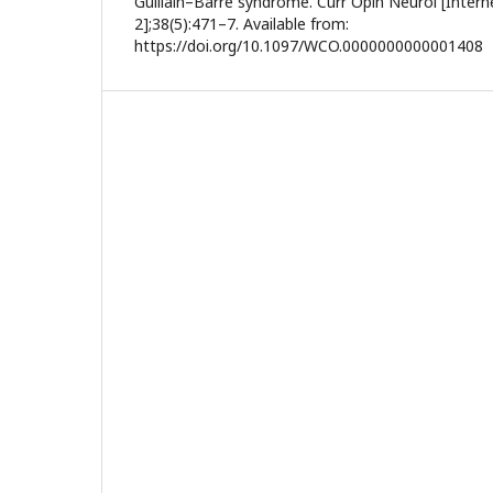
Guillain–Barré syndrome. Curr Opin Neurol [Intern
2];38(5):471–7. Available from:
https://doi.org/10.1097/WCO.0000000000001408