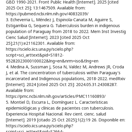
GBD 1990-2021. Front Public Health [Internet]. 2025 [cited
2025 Oct 25]; 13:1467509. Available from:
https://pubmed.ncbi.nlm.nih.gov/40832039/
3. Echeverria L, Méndez J, Espinola-Canata M, Aguirre S,
Estigarribia G, Sequera G. Tuberculosis burden in indigenous
population of Paraguay from 2018 to 2022. Mem Inst Investig
Cienc Salud [Internet]. 2023 [cited 2025 Oct
25];21(1):e21162301. Available from:
https://scielo.iics.una.py/scielo.php?
script=sci_arttext&pid=S1812-
95282023000100022&lng=en&nrm=iso&tlng=en
4. Medina A, Sussman J, Sosa N, Valdez M, Andrews JR, Croda
J, et al. The concentration of tuberculosis within Paraguay's
incarcerated and Indigenous populations, 2018-2022. medRxiv
[Internet]. 2024 [cited 2025 Oct 25]: 2024.05.31.24308287.
Available from:
https://pmc.ncbi.nlm.nih.gov/articles/PMC11160893/
5. Montiel D, Escurra L, Domínguez L. Características
epidemiológicas y clínicas de pacientes con tuberculosis.
Experiencia Hospital Nacional. Rev cient. cienc. salud
[Internet]. 2019 [citado 25 Oct 2025];1(2):19 26. Disponible en:
https://scielo.iics.una.py/scielo.php?
script=sci_arttext&pid=S2664-