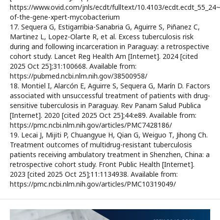
https://www.ovid.com/jnls/ecdt/fulltext/10.4103/ecdt.ecdt_55_24
of-the-gene-xpert-mycobacterium
17. Sequera G, Estigarribia-Sanabria G, Aguirre S, Piñanez C,
Martinez L, Lopez-Olarte R, et al. Excess tuberculosis risk
during and following incarceration in Paraguay: a retrospective
cohort study. Lancet Reg Health Am [Internet]. 2024 [cited
2025 Oct 25];31:100668. Available from:
https://pubmed.ncbi.nlm.nih.gov/38500958/
18. Montiel I, Alarcón E, Aguirre S, Sequera G, Marín D. Factors
associated with unsuccessful treatment of patients with drug-
sensitive tuberculosis in Paraguay. Rev Panam Salud Publica
[Internet]. 2020 [cited 2025 Oct 25];44:e89. Available from:
https://pmc.ncbi.nlm.nih.gov/articles/PMC7428186/
19. Lecai J, Mijiti P, Chuangyue H, Qian G, Weiguo T, Jihong Ch.
Treatment outcomes of multidrug-resistant tuberculosis
patients receiving ambulatory treatment in Shenzhen, China: a
retrospective cohort study. Front Public Health [Internet].
2023 [cited 2025 Oct 25];11:1134938. Available from:
https://pmc.ncbi.nlm.nih.gov/articles/PMC10319049/