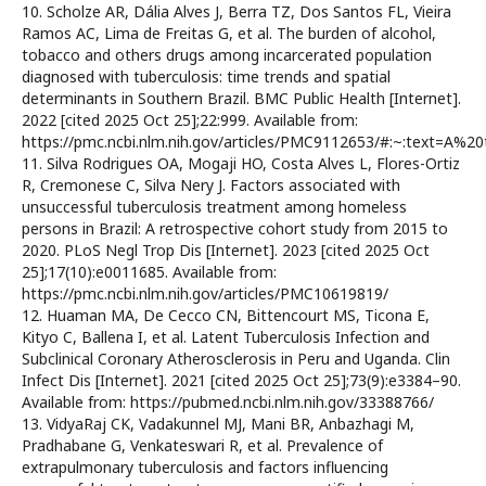
10. Scholze AR, Dália Alves J, Berra TZ, Dos Santos FL, Vieira
Ramos AC, Lima de Freitas G, et al. The burden of alcohol,
tobacco and others drugs among incarcerated population
diagnosed with tuberculosis: time trends and spatial
determinants in Southern Brazil. BMC Public Health [Internet].
2022 [cited 2025 Oct 25];22:999. Available from:
https://pmc.ncbi.nlm.nih.gov/articles/PMC9112653/#:~:tex
11. Silva Rodrigues OA, Mogaji HO, Costa Alves L, Flores-Ortiz
R, Cremonese C, Silva Nery J. Factors associated with
unsuccessful tuberculosis treatment among homeless
persons in Brazil: A retrospective cohort study from 2015 to
2020. PLoS Negl Trop Dis [Internet]. 2023 [cited 2025 Oct
25];17(10):e0011685. Available from:
https://pmc.ncbi.nlm.nih.gov/articles/PMC10619819/
12. Huaman MA, De Cecco CN, Bittencourt MS, Ticona E,
Kityo C, Ballena I, et al. Latent Tuberculosis Infection and
Subclinical Coronary Atherosclerosis in Peru and Uganda. Clin
Infect Dis [Internet]. 2021 [cited 2025 Oct 25];73(9):e3384–90.
Available from: https://pubmed.ncbi.nlm.nih.gov/33388766/
13. VidyaRaj CK, Vadakunnel MJ, Mani BR, Anbazhagi M,
Pradhabane G, Venkateswari R, et al. Prevalence of
extrapulmonary tuberculosis and factors influencing