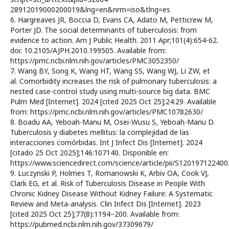
28912019000200019&lng=en&nrm=iso&tlng=es
6. Hargreaves JR, Boccia D, Evans CA, Adato M, Petticrew M,
Porter JD. The social determinants of tuberculosis: from
evidence to action. Am J Public Health. 2011 Apr;101(4):654-62.
doi: 10.2105/AJPH.2010.199505. Available from:
https://pmc.ncbi.nlm.nih.gov/articles/PMC3052350/
7. Wang BY, Song K, Wang HT, Wang SS, Wang WJ, Li ZW, et
al. Comorbidity increases the risk of pulmonary tuberculosis: a
nested case-control study using multi-source big data. BMC
Pulm Med [Internet]. 2024 [cited 2025 Oct 25];24:29. Available
from: https://pmc.ncbi.nlm.nih.gov/articles/PMC10782630/
8. Boadu AA, Yeboah-Manu M, Osei-Wusu S, Yeboah-Manu D.
Tuberculosis y diabetes mellitus: la complejidad de las
interacciones comórbidas. Int J Infect Dis [Internet]. 2024
[citado 25 Oct 2025];146:107140. Disponible en:
https://www.sciencedirect.com/science/article/pii/S12019712240
9. Luczynski P, Holmes T, Romanowski K, Arbiv OA, Cook VJ,
Clark EG, et al. Risk of Tuberculosis Disease in People With
Chronic Kidney Disease Without Kidney Failure: A Systematic
Review and Meta-analysis. Clin Infect Dis [Internet]. 2023
[cited 2025 Oct 25];77(8):1194–200. Available from:
https://pubmed.ncbi.nlm.nih.gov/37309679/