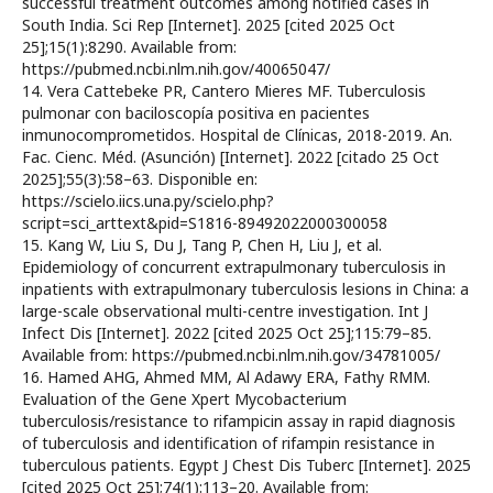
successful treatment outcomes among notified cases in
South India. Sci Rep [Internet]. 2025 [cited 2025 Oct
25];15(1):8290. Available from:
https://pubmed.ncbi.nlm.nih.gov/40065047/
14. Vera Cattebeke PR, Cantero Mieres MF. Tuberculosis
pulmonar con baciloscopía positiva en pacientes
inmunocomprometidos. Hospital de Clínicas, 2018-2019. An.
Fac. Cienc. Méd. (Asunción) [Internet]. 2022 [citado 25 Oct
2025];55(3):58–63. Disponible en:
https://scielo.iics.una.py/scielo.php?
script=sci_arttext&pid=S1816-89492022000300058
15. Kang W, Liu S, Du J, Tang P, Chen H, Liu J, et al.
Epidemiology of concurrent extrapulmonary tuberculosis in
inpatients with extrapulmonary tuberculosis lesions in China: a
large-scale observational multi-centre investigation. Int J
Infect Dis [Internet]. 2022 [cited 2025 Oct 25];115:79–85.
Available from: https://pubmed.ncbi.nlm.nih.gov/34781005/
16. Hamed AHG, Ahmed MM, Al Adawy ERA, Fathy RMM.
Evaluation of the Gene Xpert Mycobacterium
tuberculosis/resistance to rifampicin assay in rapid diagnosis
of tuberculosis and identification of rifampin resistance in
tuberculous patients. Egypt J Chest Dis Tuberc [Internet]. 2025
[cited 2025 Oct 25];74(1):113–20. Available from: