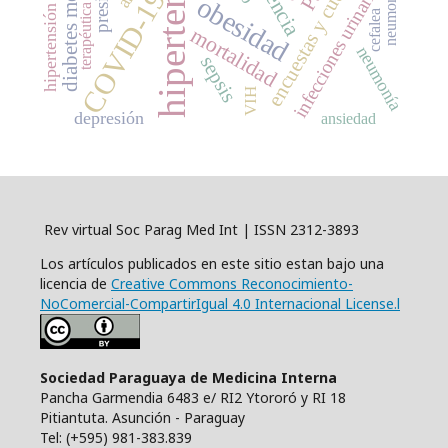
encuestas y cuestionarios
hipertensión
hipertensión arterial
infecciones urinarias
COVID-19
obesidad
terapéutica
cefalea
mortalidad
neumonía
sepsis
VIH
depresión
ansiedad
Rev virtual Soc Parag Med Int | ISSN 2312-3893
Los artículos publicados en este sitio estan bajo una
licencia de
Creative Commons Reconocimiento-
NoComercial-CompartirIgual 4.0 Internacional License.l
Sociedad Paraguaya de Medicina Interna
Pancha Garmendia 6483 e/ RI2 Ytororó y RI 18
Pitiantuta. Asunción - Paraguay
Tel: (+595) 981-383.839